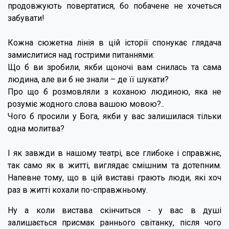
продовжують повертатися, бо побачене не хочеться
забувати!
Кожна сюжетна лінія в цій історії спонукає глядача
замислитися над гострими питаннями:
Що б ви зробили, якби щоночі вам снилась та сама
людина, але ви б не знали – де її шукати?
Про що б розмовляли з коханою людиною, яка не
розуміє жодного слова вашою мовою?..
Чого б просили у Бога, якби у вас залишилася тільки
одна молитва?
І як завжди в нашому театрі, все глибоке і справжнє,
так само як в житті, виглядає смішним та дотепним.
Напевне тому, що в цій виставі грають люди, які хоч
раз в житті кохали по-справжньому.
Ну а коли вистава скінчиться - у вас в душі
залишається присмак раннього світанку, після чого