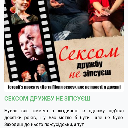
СЕКСОМ ДРУЖБУ НЕ ЗІПСУЄШ
Буває так, живеш з людиною в одному під'їзді
десятки років, і у Вас могло б бути... але не було.
Заходиш до нього по-сусідськи, а тут...