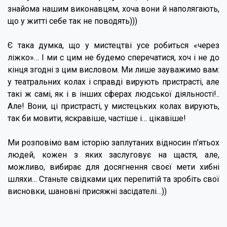
знайома нашим виконавцям, хоча вони й наполягають,
що у житті себе так не поводять)))
Є така думка, що у мистецтві усе робиться «через
ліжко»… І ми с цим не будемо сперечатися, хоч і не до
кінця згодні з цим висловом. Ми лише зауважимо вам:
у театральних колах і справді вирують пристрасті, але
такі ж самі, як і в інших сферах людської діяльності!..
Але! Вони, ці пристрасті, у мистецьких колах вирують,
так би мовити, яскравіше, частіше і… цікавіше!
Ми розповімо вам історію заплутаних відносин п’ятьох
людей, кожен з яких заслуговує на щастя, але,
можливо, вибирає для досягнення своєї мети хибні
шляхи… Станьте свідками цих перепитій та зробіть свої
висновки, шановні присяжні засідателі…))