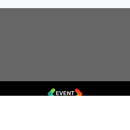
© 2019 - 2026 EVENT.net.ua
Створіть власний сайт для продажу квитків
Театр імпровізації «Чорний квадрат»