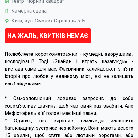
Театр “Чорний квадрат”
Камерна сцена
Київ, вул. Січових Стрільців 5-Б
НА ЖАЛЬ, КВИТКІВ НЕМАЄ
Полюбляєте короткометражки - кумедні, зворушливі,
несподівані? Тоді «Знайди і втрать назавжди» -
вистава саме для вас. Феєричний калейдоскоп з п'яти
історій про любов у великому місті, які не залишать
вас байдужими.
* Самовпевнений ловелас запросив до себе
сором’язливу дівчину, щоб черговий раз звабити. Але
Мефістофель в її голові має інші плани…
* Одинак, що вирішив назавжди залишити
батьківщину, зустрічає незнайомку. Вони мають всього
15 хвилин, щоб стати або лютими ворогами, або