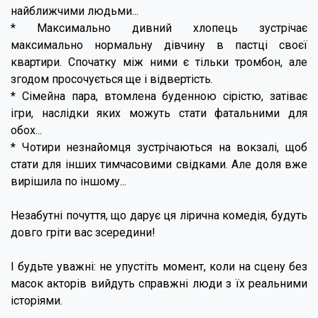
найближчими людьми...
* Максимально дивний хлопець зустрічає
максимально нормальну дівчину в пастці своєї
квартири. Спочатку між ними є тільки тромбон, але
згодом просочується ще і відвертість.
* Сімейна пара, втомлена буденною сірістю, затіває
ігри, наслідки яких можуть стати фатальними для
обох...
* Чотири незнайомця зустрічаються на вокзалі, щоб
стати для інших тимчасовими свідками. Але доля вже
вирішила по іншому...
Незабутні почуття, що дарує ця лірична комедія, будуть
довго гріти вас зсередини!
І будьте уважні: не упустіть момент, коли на сцену без
масок акторів вийдуть справжні люди з їх реальними
історіями.