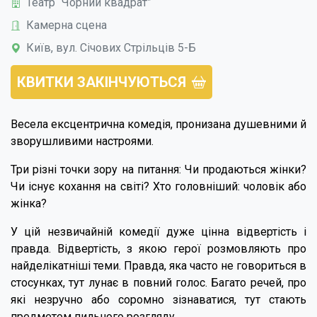
Театр “Чорний квадрат”
Камерна сцена
Київ, вул. Січових Стрільців 5-Б
КВИТКИ ЗАКІНЧУЮТЬСЯ
Весела ексцентрична комедія, пронизана душевними й
зворушливими настроями.
Три різні точки зору на питання: Чи продаються жінки?
Чи існує кохання на світі? Хто головніший: чоловік або
жінка?
У цій незвичайній комедії дуже цінна відвертість і
правда. Відвертість, з якою герої розмовляють про
найделікатніші теми. Правда, яка часто не говориться в
стосунках, тут лунає в повний голос. Багато речей, про
які незручно або соромно зізнаватися, тут стають
предметом пильного розгляду.