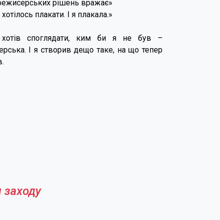
і режисерських рішень вражає»
хотілось плакати. І я плакала.»
хотів споглядати, ким би я не був –
рська. І я створив дещо таке, на що тепер
.
 заходу