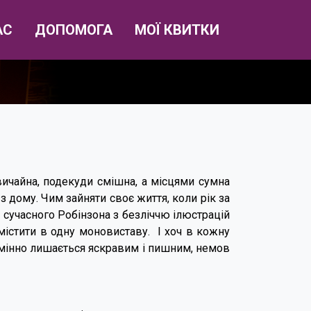
АС
ДОПОМОГА
МОЇ КВИТКИ
ичайна, подекуди смішна, а місцями сумна
з дому. Чим зайняти своє життя, коли рік за
 сучасного Робінзона з безліччю ілюстрацій
умістити в одну моновиставу. І хоч в кожну
езмінно лишається яскравим і пишним, немов