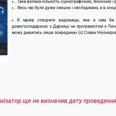
«… Така велика кількість сценографічних, технічних 
«… Весь час було дуже смішно і несподівано, а в кінці 
« Я мріяв створити видовище, яке я сам би 
домогосподаркою з Дарниці чи програмістом з Пече
можу дивитись лише зсередини» (с) Слава Ніконоров
нізатор ще не визначив дату проведення