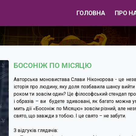
ГОЛОВНА
ПРО Н
БОСОНІЖ ПО МІСЯЦЮ
Авторська моновистава Слави Ніконорова - це незв
історія про людину, яку доля позбавила шансу вийти 
роком ти зовсім один? Це філософський стендап про
і образів – ви будете здивовані, як багато можна 
мить дії «Босоніж по Місяцю» зовсім різний, але н
свято, що завжди з тобою. І це свято – не забути.
З відгуків глядачів: