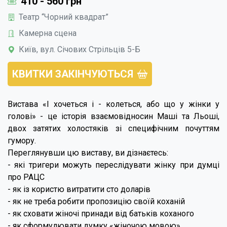
410 - 560 грн
Театр “Чорний квадрат”
Камерна сцена
Київ, вул. Січових Стрільців 5-Б
КВИТКИ ЗАКІНЧУЮТЬСЯ
Вистава «І хочеться і - колеться, або що у жінки у
голові» - це історія взаємовідносин Маші та Льоші,
двох затятих холостяків зі специфічним почуттям
гумору.
Переглянувши цю виставу, ви дізнаєтесь:
- які тригери можуть переслідувати жінку при думці
про РАЦС
- як із користю витратити сто доларів
- як не треба робити пропозицію своїй коханій
- як сховати жіночі принади від батьків коханого
- як сформулювати думку «жіночою мовою»