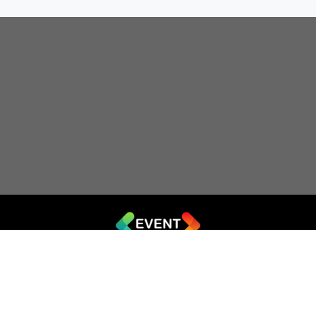
© 2019 - 2026 EVENT.net.ua
Створіть власний сайт для продажу квитків
Театр імпровізації «Чорний квадрат»