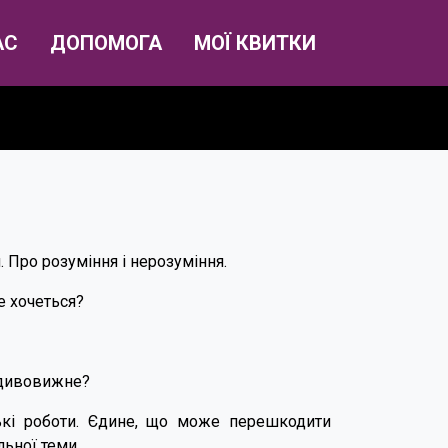
АС
ДОПОМОГА
МОЇ КВИТКИ
. Про розуміння і нерозуміння.
е хочеться?
 дивовижне?
ські роботи. Єдине, що може перешкодити
льної теми.