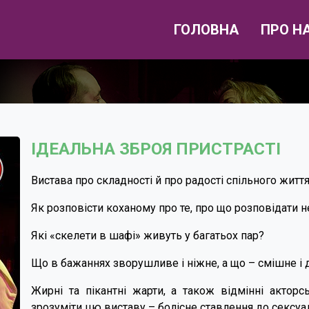
ГОЛОВНА
ПРО Н
ІДЕАЛЬНА ЗБРОЯ ПРИСТРАСТІ
Вистава про складності й про радості спільного життя
Як розповісти коханому про те, про що розповідати н
Які «скелети в шафі» живуть у багатьох пар?
Що в бажаннях зворушливе і ніжне, а що – смішне і
Жирні та пікантні жарти, а також відмінні актор
зрозуміти цю виставу – болісне ставлення до сексуа