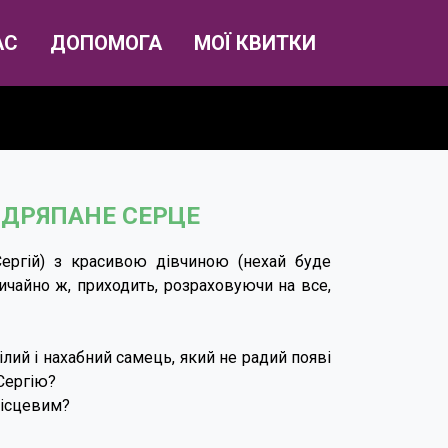
АС
ДОПОМОГА
МОЇ КВИТКИ
ЗДРЯПАНЕ СЕРЦЕ
Сергій) з красивою дівчиною (нехай буде
вичайно ж, приходить, розраховуючи на все,
лий і нахабний самець, який не радий появі
 Сергію?
місцевим?