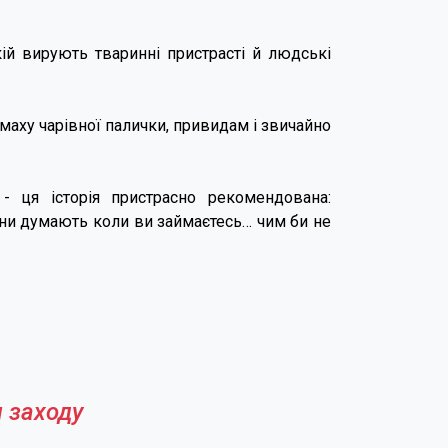
кій вирують тваринні пристрасті й людські
помаху чарівної палички, привидам і звичайно
- ця історія пристрасно рекомендована:
вони думають коли ви займаєтесь… чим би не
 заходу