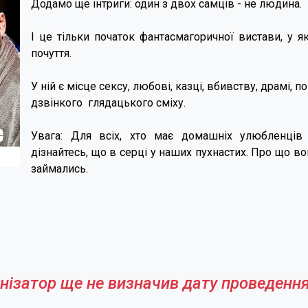
Додамо ще інтриги: один з двох самців - не людина.
І це тільки початок фантасмагоричної вистави, у я
почуття.
У ній є місце сексу, любові, казці, вбивству, драмі, 
дзвінкого глядацького сміху.
Увага: Для всіх, хто має домашніх улюбленців 
дізнайтесь, що в серці у наших пухнастих. Про що 
займались.
нізатор ще не визначив дату проведення