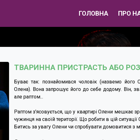
ГОЛОВНА
ПРО Н
ТВАРИННА ПРИСТРАСТЬ АБО РО
Буває так: познайомився чоловік (назвемо його 
Олена). Вона запрошує його до себе додому. Він, з
але раптом...
Раптом з'ясовується, що у квартирі Олени мешкає зрі
чужинця на своїй території. Що робити в цій ситуації
Битись за увагу Олени чи спробувати домовитися з 