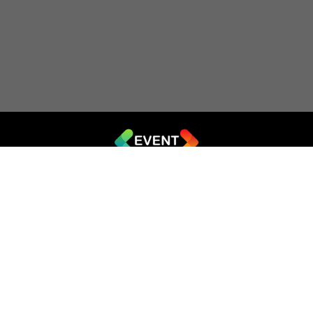
© 2019 - 2026 EVENT.net.ua
Створіть власний сайт для продажу квитків
Театр імпровізації «Чорний квадрат»
044 (353-08-43)
ticket@artkvadrat.com
artkvadrat.com