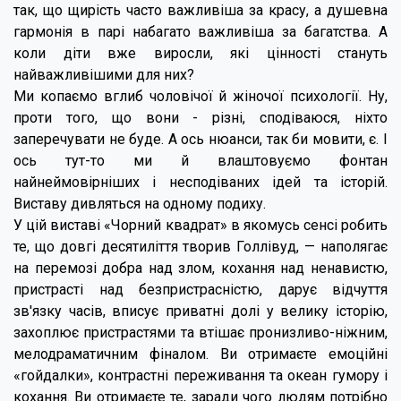
так, що щирість часто важливіша за красу, а душевна
гармонія в парі набагато важливіша за багатства. А
коли діти вже виросли, які цінності стануть
найважливішими для них?
Ми копаємо вглиб чоловічої й жіночої психології. Ну,
проти того, що вони - різні, сподіваюся, ніхто
заперечувати не буде. А ось нюанси, так би мовити, є. І
ось тут-то ми й влаштовуємо фонтан
найнеймовірніших і несподіваних ідей та історій.
Виставу дивляться на одному подиху.
У цій виставі «Чорний квадрат» в якомусь сенсі робить
те, що довгі десятиліття творив Голлівуд, — наполягає
на перемозі добра над злом, кохання над ненавистю,
пристрасті над безпристрасністю, дарує відчуття
зв'язку часів, вписує приватні долі у велику історію,
захоплює пристрастями та втішає пронизливо-ніжним,
мелодраматичним фіналом. Ви отримаєте емоційні
«гойдалки», контрастні переживання та океан гумору і
кохання. Ви отримаєте те, заради чого людям потрібно