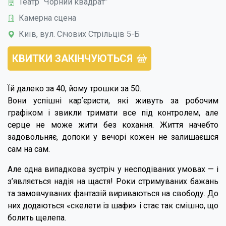
Театр “Чорний квадрат”
Камерна сцена
Київ, вул. Січових Стрільців 5-Б
КВИТКИ ЗАКІНЧУЮТЬСЯ
Їй далеко за 40, йому трошки за 50.
Вони успішні карʼєристи, які живуть за робочим
графіком і звикли тримати все під контролем, але
серце не може жити без кохання. Життя начебто
задовольняє, допоки у вечорі кожен не залишаєшся
сам на сам.
Але одна випадкова зустріч у несподіваних умовах — і
з’являється надія на щастя! Роки стримуваних бажань
та замовчуваних фантазій вириваються на свободу. До
них додаються «скелети із шафи» і стає так смішно, що
болить щелепа.