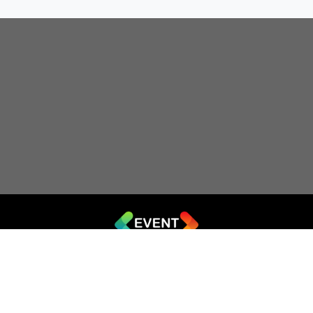
© 2019 - 2026 EVENT.net.ua
Створіть власний сайт для продажу квитків
Театр імпровізації «Чорний квадрат»