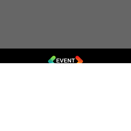
© 2019 - 2026 EVENT.net.ua
Створіть власний сайт для продажу квитків
Театр імпровізації «Чорний квадрат»
044 (353-08-43)
ticket@artkvadrat.com
artkvadrat.com