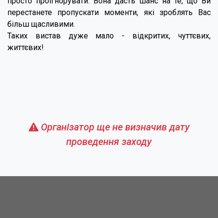
просто проігнорувати. Вона дасть шанс на те, що Ви
перестанете пропускати моменти, які зроблять Вас
більш щасливими.
Таких вистав дуже мало - відкритих, чуттєвих,
життєвих!
Організатор ще не визначив дату
проведення заходу