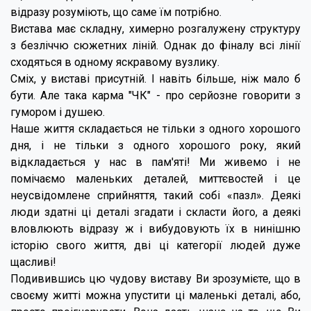
відразу розуміють, що саме їм потрібно.
Вистава має складну, химерно розгалужену структуру
з безліччю сюжетних ліній. Однак до фіналу всі лінії
сходяться в одному яскравому вузлику.
Сміх, у виставі присутній. І навіть більше, ніж мало б
бути. Але така карма "ЧК" - про серйозне говорити з
гумором і душею.
Наше життя складається не тільки з одного хорошого
дня, і не тільки з одного хорошого року, який
відкладається у нас в пам'яті! Ми живемо і не
помічаємо маленьких деталей, миттєвостей і це
неусвідомлене сприйняття, такий собі «пазл». Деякі
люди здатні ці деталі згадати і скласти його, а деякі
вловлюють відразу ж і вибудовують їх в нинішню
історію свого життя, дві ці категорії людей дуже
щасливі!
Подивившись цю чудову виставу Ви зрозумієте, що в
своєму житті можна упустити ці маленькі деталі, або,