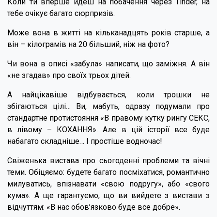
Коли ти вперше йдеш на побачення через Tinder, на
тебе очікує багато сюрпризів.
Може вона в житті на кільканадцять років старше, а
він – кілограмів на 20 більший, ніж на фото?
Чи вона в описі «забула» написати, що заміжня. А він
«не згадав» про своїх трьох дітей.
А найцікавіше відбувається, коли трошки не
збігаються цілі… Ви, мабуть, одразу подумали про
стандартне протистояння «В правому кутку рингу СЕКС,
в лівому – КОХАННЯ». Але в цій історії все буде
набагато складніше… І простіше водночас!
Свіженька вистава про сьогоденні проблеми та вічні
теми. Обіцяємо: будете багато посміхатися, романтично
милуватись, впізнавати «свою подругу», або «свого
кума». А ще гарантуємо, що ви вийдете з вистави з
відчуттям: «В нас обов’язково буде все добре».