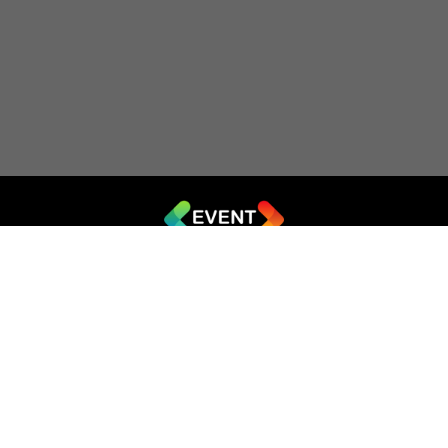
© 2019 - 2026 EVENT.net.ua
Створіть власний сайт для продажу квитків
Театр імпровізації «Чорний квадрат»
044 (353-08-43)
ticket@artkvadrat.com
artkvadrat.com