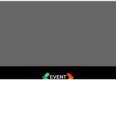
© 2019 - 2026 EVENT.net.ua
Створіть власний сайт для продажу квитків
Театр імпровізації «Чорний квадрат»
044 (353-08-43)