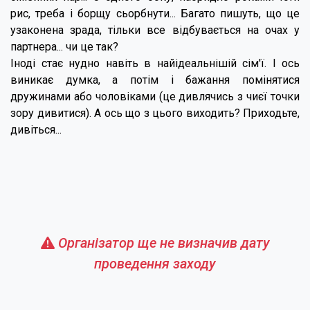
рис, треба і борщу сьорбнути... Багато пишуть, що це
узаконена зрада, тільки все відбувається на очах у
партнера... чи це так?
Іноді стає нудно навіть в найідеальнішій сім'ї. І ось
виникає думка, а потім і бажання помінятися
дружинами або чоловіками (це дивлячись з чиєї точки
зору дивитися). А ось що з цього виходить? Приходьте,
дивіться...
Організатор ще не визначив дату
проведення заходу