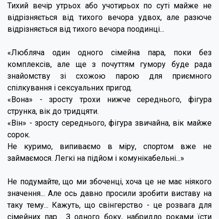
Тихий вечір утрьох або учотирьох по суті майже не
відрізняється від тихого вечора удвох, але разюче
відрізняється від тихого вечора поодинці...
«Любляча один одного сімейна пара, поки без
комплексів, але ще з почуттям гумору буде рада
знайомству зі схожою парою для приємного
спілкування і сексуальних пригод.
«Вона» - зросту трохи нижче середнього, фігура
струнка, вік до тридцяти.
«Він» - зросту середнього, фігура звичайна, вік майже
сорок.
Не куримо, випиваємо в міру, спортом вже не
займаємося. Легкі на підйом і комунікабельні...»
Не подумайте, що ми збоченці, хоча це не має ніякого
значення... Але ось давно просили зробити виставу на
таку тему... Кажуть, що свінгерство - це розвага для
сімейних пар... З одного боку, набридло роками їсти