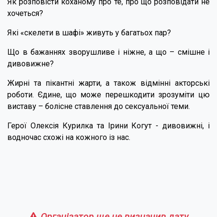
Як розповісти коханому про те, про що розповідати не
хочеться?
Які «скелети в шафі» живуть у багатьох пар?
Що в бажаннях зворушливе і ніжне, а що – смішне і
дивовижне?
Жирні та пікантні жарти, а також відмінні акторські
роботи. Єдине, що може перешкодити зрозуміти цю
виставу – болісне ставлення до сексуальної теми.
Герої Олексія Курилка та Ірини Когут - дивовижні, і
водночас схожі на кожного із нас.
Організатор ще не визначив дату