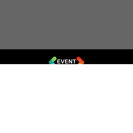
© 2019 - 2026 EVENT.net.ua
Створіть власний сайт для продажу квитків
Театр імпровізації «Чорний квадрат»
044 (353-08-43)
ticket@artkvadrat.com
artkvadrat.com