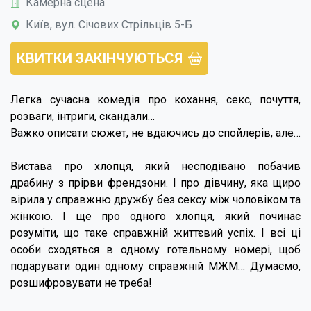
Камерна сцена
Київ, вул. Січових Стрільців 5-Б
КВИТКИ ЗАКІНЧУЮТЬСЯ
Легка сучасна комедія про кохання, секс, почуття,
розваги, інтриги, скандали…
Важко описати сюжет, не вдаючись до спойлерів, але…
Вистава про хлопця, який несподівано побачив
драбину з прірви френдзони. І про дівчину, яка щиро
вірила у справжню дружбу без сексу між чоловіком та
жінкою. І ще про одного хлопця, який починає
розуміти, що таке справжній життєвий успіх. І всі ці
особи сходяться в одному готельному номері, щоб
подарувати один одному справжній МЖМ… Думаємо,
розшифровувати не треба!