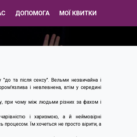
АС
ДОПОМОГА
МОЇ КВИТКИ
 "до та після сексу". Вельми незвичайна і
ором'язлива і невпевнена, втім у середині
су, при чому між людьми різних за фахом і
чарівністю і харизмою, а й неймовірні
 процесом. Їм хочеться не просто вірити, а