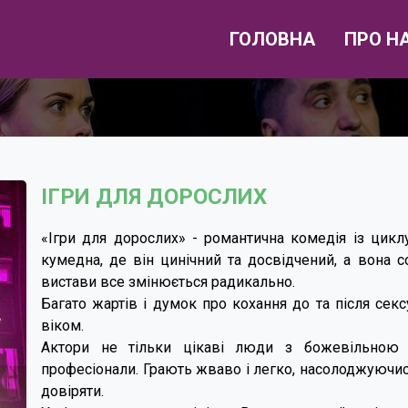
ГОЛОВНА
ПРО Н
ІГРИ ДЛЯ ДОРОСЛИХ
«Ігри для дорослих» - романтична комедія із циклу
кумедна, де він цинічний та досвідчений, а вона с
вистави все змінюється радикально.
Багато жартів і думок про кохання до та після сек
віком.
Актори не тільки цікаві люди з божевільною 
професіонали. Грають жваво і легко, насолоджуючись
довіряти.