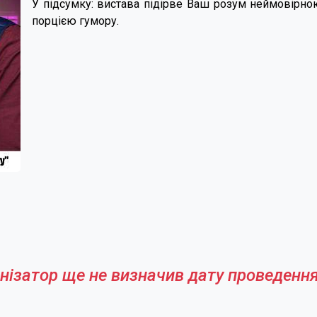
У підсумку: вистава підірве Ваш розум неймовірно
порцією гумору.
нізатор ще не визначив дату проведення