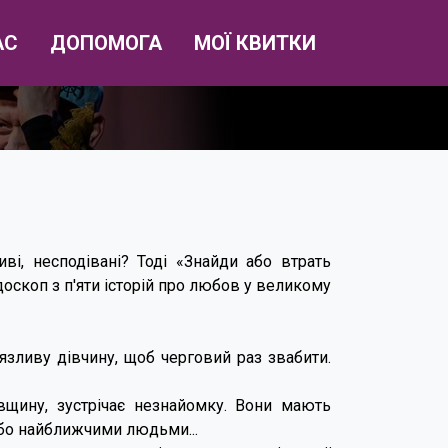
АС
ДОПОМОГА
МОЇ КВИТКИ
і, несподівані? Тоді «Знайди або втрать
оскоп з п'яти історій про любов у великому
зливу дівчину, щоб черговий раз звабити.
щину, зустрічає незнайомку. Вони мають
або найближчими людьми...