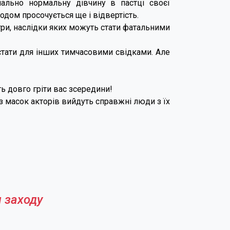
ально нормальну дівчину в пастці своєї
одом просочується ще і відвертість.
ігри, наслідки яких можуть стати фатальними
 стати для інших тимчасовими свідками. Але
ть довго гріти вас зсередини!
ез масок акторів вийдуть справжні люди з їх
 заходу