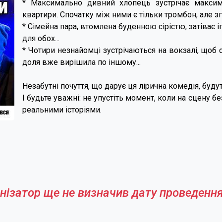
* Максимально дивний хлопець зустрічає максим
квартири. Спочатку між ними є тільки тромбон, але зг
* Сімейна пара, втомлена буденною сірістю, затіває 
для обох...
* Чотири незнайомці зустрічаються на вокзалі, щоб
доля вже вирішила по іншому...
Незабутні почуття, що дарує ця лірична комедія, буду
І будьте уважні: не упустіть момент, коли на сцену б
реальними історіями.
нізатор ще не визначив дату проведення