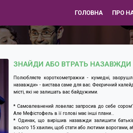
ГОЛОВНА
ПРО Н
ЗНАЙДИ АБО ВТРАТЬ НАЗАВЖДИ
Полюбляєте короткометражки - кумедні, зворушлив
назавжди» - вистава саме для вас. Феєричний калейд
місті, які не залишать вас байдужими.
* Самовпевнений ловелас запросив до себе сором’я
Але Мефістофель в її голові має інші плани…
* Одинак, що вирішив назавжди залишити батьків
всього 15 хвилин, щоб стати або лютими ворогами, 