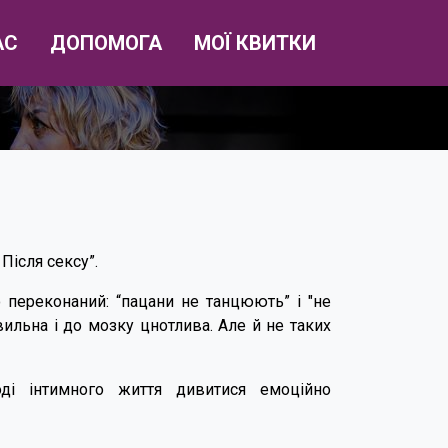
АС
ДОПОМОГА
МОЇ КВИТКИ
Після сексу”.
о переконаний: “пацани не танцюють” і "не
ильна і до мозку цнотлива. Але й не таких
і інтимного життя дивитися емоційно