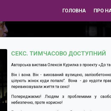
ГОЛОВНА
ПРО Н
СЕКС. ТИМЧАСОВО ДОСТУПНИЙ
Авторська вистава Олексія Курилка з проекту «До та 
Він і вона. Він - вихований вулицею, залізобетонн
цілують жінок куди попало". Вона - до нудоти прав
перевиховували життя та секс!
Попереджаємо! Людям з проблемами у свобод
небезпечно, проте корисно!