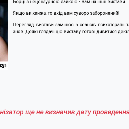
Борці з нецензурною лайкою - Вам на інші вистави.
Якщо ви ханжа, то вхід вам суворо заборонений!
Перегляд вистави замінює 5 сеансів психотерапії т
знов. Деякі глядачі цю виставу готові дивитися декіл
нізатор ще не визначив дату проведення