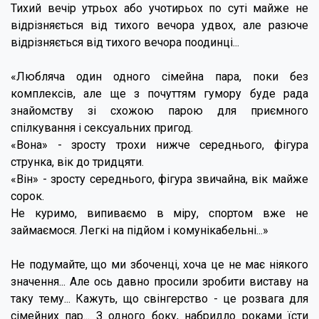
Тихий вечір утрьох або учотирьох по суті майже не
відрізняється від тихого вечора удвох, але разюче
відрізняється від тихого вечора поодинці...
«Любляча один одного сімейна пара, поки без
комплексів, але ще з почуттям гумору буде рада
знайомству зі схожою парою для приємного
спілкування і сексуальних пригод.
«Вона» - зросту трохи нижче середнього, фігура
струнка, вік до тридцяти.
«Він» - зросту середнього, фігура звичайна, вік майже
сорок.
Не куримо, випиваємо в міру, спортом вже не
займаємося. Легкі на підйом і комунікабельні...»
Не подумайте, що ми збоченці, хоча це не має ніякого
значення... Але ось давно просили зробити виставу на
таку тему... Кажуть, що свінгерство - це розвага для
сімейних пар... З одного боку, набридло роками їсти