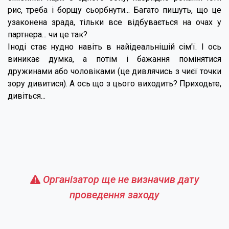
рис, треба і борщу сьорбнути... Багато пишуть, що це
узаконена зрада, тільки все відбувається на очах у
партнера... чи це так?
Іноді стає нудно навіть в найідеальнішій сім'ї. І ось
виникає думка, а потім і бажання помінятися
дружинами або чоловіками (це дивлячись з чиєї точки
зору дивитися). А ось що з цього виходить? Приходьте,
дивіться...
Організатор ще не визначив дату
проведення заходу