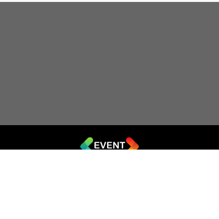
© 2019 - 2026 EVENT.net.ua
Створіть власний сайт для продажу квитків
Театр імпровізації «Чорний квадрат»
044 (353-08-43)