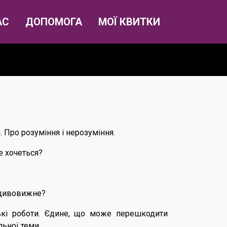
АС
ДОПОМОГА
МОЇ КВИТКИ
. Про розуміння і нерозуміння.
е хочеться?
 дивовижне?
ські роботи. Єдине, що може перешкодити
льної теми.