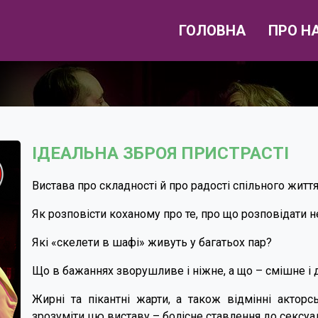
ГОЛОВНА
ПРО Н
ІДЕАЛЬНА ЗБРОЯ ПРИСТРАСТІ
Вистава про складності й про радості спільного життя
Як розповісти коханому про те, про що розповідати н
Які «скелети в шафі» живуть у багатьох пар?
Що в бажаннях зворушливе і ніжне, а що – смішне і
Жирні та пікантні жарти, а також відмінні актор
зрозуміти цю виставу – болісне ставлення до сексуа