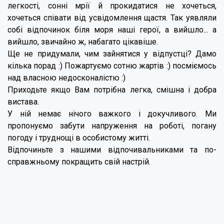
легкості, сонні мрії й прокидатися не хочеться,
хочеться співати від усвідомлення щастя. Так уявляли
собі відпочинок біля моря наші герої, а вийшло... а
вийшло, звичайно ж, набагато цікавіше.
Ще не придумали, чим зайнятися у відпустці? Дамо
кілька порад :) Пожартуємо сотню жартів :) посміємось
над власною недосконалістю :)
Приходьте якщо Вам потрібна легка, смішна і добра
вистава.
У ній немає нічого важкого і докучливого. Ми
пропонуємо забути напруження на роботі, погану
погоду і труднощі в особистому житті.
Відпочиньте з нашими відпочивальниками та по-
справжньому покращить свій настрій.