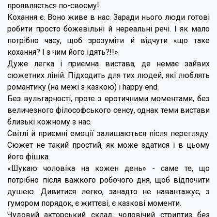
проявляється по-своєму!
Кохання є. Воно живе в нас. Заради нього люди готові
робити просто божевільні й нереальні речі. І як мало
потрібно часу, щоб зрозуміти й відчути «що таке
кохання? І з чим його їдять?!!».
Дуже легка і приємна вистава, де немає зайвих
сюжетних ліній. Підходить для тих людей, які люблять
романтику (на межі з казкою) і happy end.
Без вульгарності, проте з еротичними моментами, без
величезного філософського сенсу, однак теми вистави
близькі кожному з нас.
Світлі й приємні емоції залишаються після перегляду.
Сюжет не такий простий, як може здатися і в цьому
його фішка.
«Шукаю чоловіка на кожен день» - саме те, що
потрібно після важкого робочого дня, щоб відпочити
душею. Дивитися легко, занадто не навантажує, з
гумором порядок, є життєві, є казкові моменти.
Чудовий акторський склад, чоловічий стриптиз без