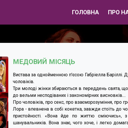
ГОЛОВНА
ПРО Н
МЕДОВИЙ МІСЯЦЬ
Вистава за однойменною п'єсою Габріелла Баріллі. Ду
чоловіків.
Три молоді жінки збираються в переддень свята, що
до вельми несподіваних і закономірних висновків....
Про чоловіків, про секс, про взаєморозуміння, про гро
Лора - впевнена в собі кокетка, завжди стоїть до ч
пристойності. «Вона йде по життю сміючись», з
шанувальників. Вона знає, чого хоче, і легко домаг