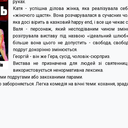
руках.
Катя - успішна ділова жінка, яка реалізувала се
«жіночого щастя». Вона розчарувалася в сучасних чо
яка досі вірить в казковий happy end, і все ще чекає 
Валя - персонаж, який несподіваним чином зміню
розігрувала виставу під назвою «ідеальний шлюб»,
більше вона цього не допустить - свобода, свобода
подруг докорінно змінюється.
Георгій - він же Гера, сусід, чоловік-сюрприз.
Вистава не призначена для людей зі святенниць
використовується ненормативна лексика.
ими подругами або закоханими парами.
 забороняється. Легка комедія на вічні теми: кохання, зради