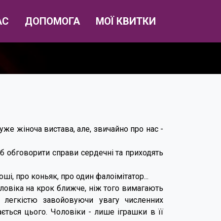
АС
ДОПОМОГА
МОЇ КВИТКИ
же жіноча вистава, але, звичайно про нас -
б обговорити справи сердечні та приходять
ші, про коньяк, про один фалоімітатор...
оловіка на крок ближче, ніж того вимагають
 легкістю завойовуючи увагу численних
ається цього. Чоловіки - лише іграшки в її