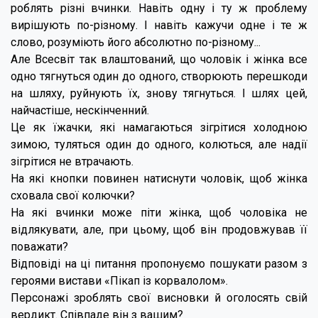
роблять різні вчинки. Навіть одну і ту ж проблему
вирішують по-різному. І навіть кажучи одне і те ж
слово, розуміють його абсолютно по-різному...
Але Всесвіт так влаштований, що чоловік і жінка все
одно тягнуться один до одного, створюють перешкоди
на шляху, руйнують їх, знову тягнуться. І шлях цей,
найчастіше, нескінченний.
Це як їжачки, які намагаються зігрітися холодною
зимою, туляться один до одного, колються, але надії
зігрітися не втрачають.
На які кнопки повинен натиснути чоловік, щоб жінка
сховала свої колючки?
На які вчинки може піти жінка, щоб чоловіка не
відлякувати, але, при цьому, щоб він продовжував її
поважати?
Відповіді на ці питання пропонуємо пошукати разом з
героями вистави «Пікап із корвалолом».
Персонажі зроблять свої висновки й оголосять свій
вердикт. Співпаде він з вашим?