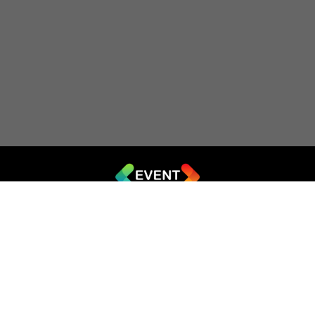
© 2019 - 2026 EVENT.net.ua
Створіть власний сайт для продажу квитків
Театр імпровізації «Чорний квадрат»
044 (353-08-43)
ticket@artkvadrat.com
artkvadrat.com