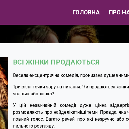
ГОЛОВНА
ПРО Н
ВСІ ЖІНКИ ПРОДАЮТЬСЯ
Весела ексцентрична комедія, пронизана душевним
Три різні точки зору на питання: Чи продаються жінки
чоловік або жінка?
У цій незвичайній комедії дуже цінна відвертіс
розмовляють про найделікатніші теми. Правда, яка ча
повний голос. Багато речей, про які незручно або 
пильного розгляду.