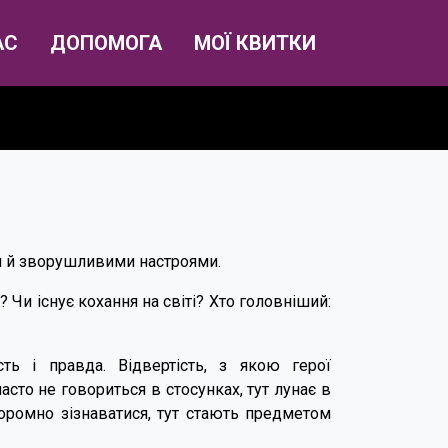
АС
ДОПОМОГА
МОЇ КВИТКИ
и й зворушливими настроями.
? Чи існує кохання на світі? Хто головніший:
ть і правда. Відвертість, з якою герої
сто не говориться в стосунках, тут лунає в
соромно зізнаватися, тут стають предметом