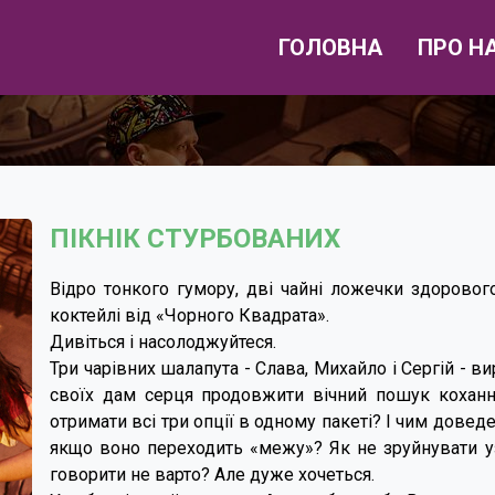
ГОЛОВНА
ПРО Н
ПІКНІК СТУРБОВАНИХ
Відро тонкого гумору, дві чайні ложечки здорового
коктейлі від «Чорного Квадрата».
Дивіться і насолоджуйтеся.
Три чарівних шалапута - Слава, Михайло і Сергій - в
своїх дам серця продовжити вічний пошук кохання
отримати всі три опції в одному пакеті? І чим доведе
якщо воно переходить «межу»? Як не зруйнувати уз
говорити не варто? Але дуже хочеться.