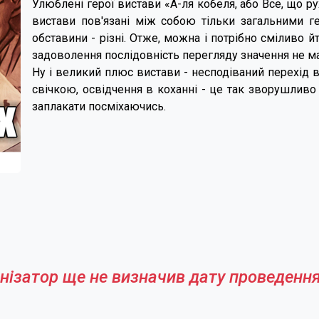
Улюблені герої вистави «А-ля кобеля, або Все, що ру
вистави пов'язані між собою тільки загальними гер
обставини - різні. Отже, можна і потрібно сміливо й
задоволення послідовність перегляду значення не ма
Ну і великий плюс вистави - несподіваний перехід 
свічкою, освідчення в коханні - це так зворушливо і
заплакати посміхаючись.
нізатор ще не визначив дату проведення