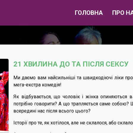
ГОЛОВНА
ПРО Н
21 ХВИЛИНА ДО ТА ПІСЛЯ СЕКСУ
Ми даємо вам найсильніші та швидкодіючі ліки прот
мега-екстра комедія!
Як відбувається, що чоловік і жінка опиняються 
потрібно говорити? А що трапляється саме собою? 
всередині нас після всього цього?
Історії про те, як хотілося, але не склалося, або склал