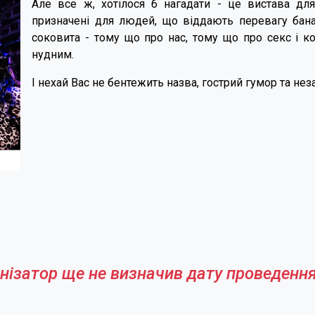
Але все ж, хотілося б нагадати - це вистава для
призначені для людей, що віддають перевагу бана
соковита - тому що про нас, тому що про секс і к
нудним.
І нехай Вас не бентежить назва, гострий гумор та не
нізатор ще не визначив дату проведення