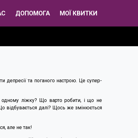
АС
ДОПОМОГА
МОЇ КВИТКИ
и депресії та поганого настрою. Це супер-
в одному ліжку? Що варто робити, і що не
Що відбувається далі? Щось же змінюється
ося, але не так!