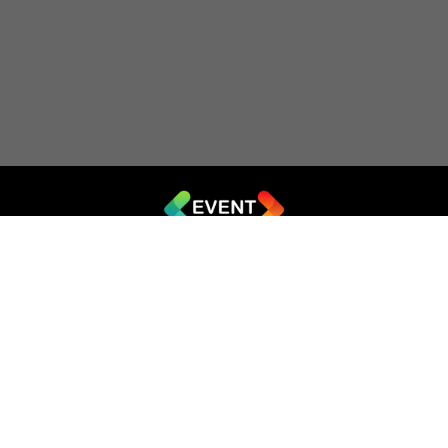
© 2019 - 2026 EVENT.net.ua
Створіть власний сайт для продажу квитків
Театр імпровізації «Чорний квадрат»
044 (353-08-43)
ticket@artkvadrat.com
artkvadrat.com