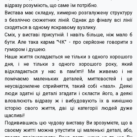
відразу розуміють, що саме їм потрібно.
Вистава має складну, химерно розгалужену структуру
з безліччю сюжетних ліній. Однак до фіналу всі лінії
сходяться в одному яскравому вузлику.
Сміх, у виставі присутній. І навіть більше, ніж мало б
бути. Але така карма "ЧК" - про серйозне говорити з
гумором і душею.
Наше життя складається не тільки з одного хорошого
дня, і не тільки з одного хорошого року, який
відкладається у нас в пам'яті! Ми живемо і не
помічаємо маленьких деталей, миттєвостей і це
неусвідомлене сприйняття, такий собі «пазл». Деякі
люди здатні ці деталі згадати і скласти його, а деякі
вловлюють відразу ж і вибудовують їх в нинішню
історію свого життя, дві ці категорії людей дуже
щасливі!
Подивившись цю чудову виставу Ви зрозумієте, що в
своєму житті можна упустити ці маленькі деталі, або,