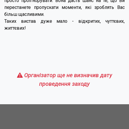
просто проігнорувати. Вона дасть шанс на те, що Ви
перестанете пропускати моменти, які зроблять Вас
більш щасливими.
Таких вистав дуже мало - відкритих, чуттєвих,
життєвих!
Організатор ще не визначив дату
проведення заходу