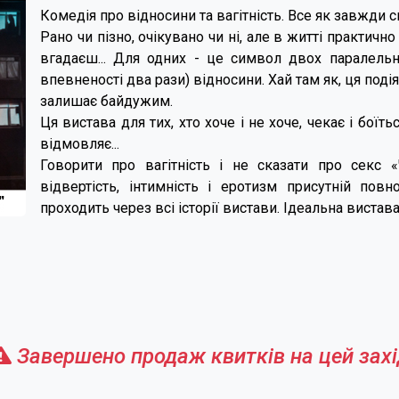
Комедія про відносини та вагітність. Все як завжди 
Рано чи пізно, очікувано чи ні, але в житті практичн
вгадаєш... Для одних - це символ двох паралельн
впевненості два рази) відносини. Хай там як, ця подія
залишає байдужим.
Ця вистава для тих, хто хоче і не хоче, чекає і боїтьс
відмовляє...
Говорити про вагітність і не сказати про секс 
відвертість, інтимність і еротизм присутній по
проходить через всі історії вистави. Ідеальна вистава
Завершено продаж квитків на цей захі