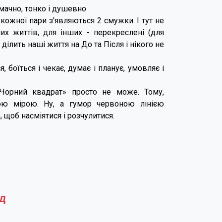
смачно, тонко і душевно
о кожної пари з'являються 2 смужки. І тут не
их життів, для інших - перекреслені (для
 ділить наші життя на До та Після і нікого не
я, боїться і чекає, думає і планує, умовляє і
«Чорний квадрат» просто не може. Тому,
вною мірою. Ну, а гумор червоною лінією
, щоб насміятися і розчулитися.
д