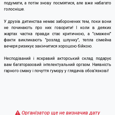
подумати, а потім знову посміятися, але вже набагато
голосніше.
У друзів дитинства немає заборонених тем, поки вони
не починають про них говорити! І коли в деяких
жартах частка правди стає критичною, а "смажені"
факти викликають "розлад шлунку", тепла сімейна
вечеря ризикує закінчитися хорошою бійкою.
Несподіваний і яскравий акторський склад подарує
вам багаторазовий інтелектуальний оргазм. Наявність
гарного смаку і почуття гумору у глядачів обов'язкові!
Організатор ще не визначив дату