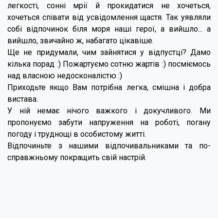
легкості, сонні мрії й прокидатися не хочеться,
хочеться співати від усвідомлення щастя. Так уявляли
собі відпочинок біля моря наші герої, а вийшло... а
вийшло, звичайно ж, набагато цікавіше.
Ще не придумали, чим зайнятися у відпустці? Дамо
кілька порад :) Пожартуємо сотню жартів :) посміємось
над власною недосконалістю :)
Приходьте якщо Вам потрібна легка, смішна і добра
вистава.
У ній немає нічого важкого і докучливого. Ми
пропонуємо забути напруження на роботі, погану
погоду і труднощі в особистому житті.
Відпочиньте з нашими відпочивальниками та по-
справжньому покращить свій настрій.