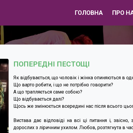
ГОЛОВНА
ПРО Н
ПОПЕРЕДНІ ПЕСТОЩІ
Як відбувається, що чоловік і жінка опиняються в о
Що варто робити, і що не потрібно говорити?
А що трапляється саме собою?
Що відбувається далі?
Щось же змінюється всередині нас після всього цьо
Вистава дає відповіді на всі ці питання і, звісно,
дорослих з ліричним ухилом. Любов, розтягнута в час