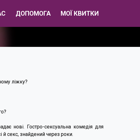
АС
ДОПОМОГА
МОЇ КВИТКИ
дному ліжку?
го?
 задає нові. Гостро-сексуальна комедія для
і й секс, знайдений через роки.