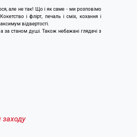
лося, але не так! Що і як саме - ми розповімо
окетство і флірт, печаль і сміх, кохання і
максимум відвертості.
а за станом душі. Також небажані глядачі з
 заходу