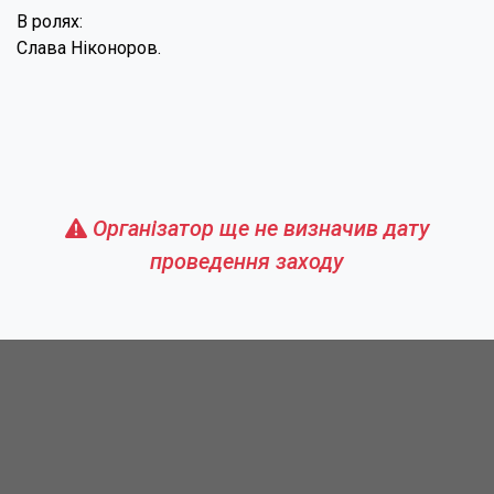
В ролях:
Слава Ніконоров.
Організатор ще не визначив дату
проведення заходу