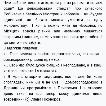
Чим зайняти своє життя, коли рік за роком ти зовсім
один? Це філософський стендап про сучасного
Робінзона з безліччю ілюстрацій і образів – ви будете
здивовані, як багато можна умістити в одну
моновиставу. І хоч в кожну мить дії «Босоніж по
Місяцю» зовсім різний, але незмінно лишається
яскравим і пишним, немов свято, що завжди з тобою. І
це свято – не забути.
З відгуків глядачів:
«… Така велика кількість сценографічних, технічних і
режисерських рішень вражає»
«… Весь час було дуже смішно і несподівано, а в кінці
хотілось плакати. І я плакала.»
« Я мріяв створити видовище, яке я сам би хотів
споглядати, ким би я не був – домогосподаркою з
Дарниці чи програмістом з Печерська. І я створив
дещо таке, на що тепер можу дивитись лише
зсередини» (с) Слава Ніконоров.