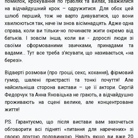
помилок, крокування по граблях та вилах, зважилися
на відчайдушний крок – одружитися. Для обох цей
шлюб перший, тож не варто дивуватися, що вони
хвилюються так, наче їм знов вісімнадцять. Адже одна
справа, коли ви тільки-но починаєте жити окремо від
батьків. І зовсім інша, коли ви - дорослі люди зі
своїми сформованими звичками, принадами та
вадами… Тут все треба з’ясувати, що називається, «на
березі».
Відверті розмови (про гроші, секс, кохання), фірмовий
гумор, шалені пристрасті та тонкі почуття! Але
найсильніша сторона вистави – це її актори. Сергій
Федорчук та Анна Яновіцька не грають, а відчайдушно
проживають на сцені велике, але концентроване
життя!
P.S. Гарантуємо, що після вистави вам захочеться
обговорити всі підняті «питання для наречених» зі
своєю другою половинкою. Навіть якщо ви вже 20