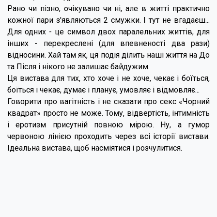
Рано чи пізно, очікувано чи ні, але в житті практично
кожної пари з'являються 2 смужки. І тут не вгадаєш...
Для одних - це символ двох паралельних життів, для
інших - перекреслені (для впевненості два рази)
відносини. Хай там як, ця подія ділить наші життя на До
та Після і нікого не залишає байдужим.
Ця вистава для тих, хто хоче і не хоче, чекає і боїться,
боїться і чекає, думає і планує, умовляє і відмовляє...
Говорити про вагітність і не сказати про секс «Чорний
квадрат» просто не може. Тому, відвертість, інтимність
і еротизм присутній повною мірою. Ну, а гумор
червоною лінією проходить через всі історії вистави.
Ідеальна вистава, щоб насміятися і розчулитися.