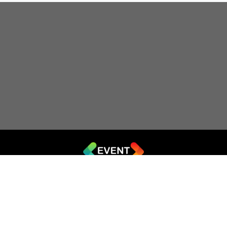
© 2019 - 2026 EVENT.net.ua
Створіть власний сайт для продажу квитків
Театр імпровізації «Чорний квадрат»
044 (353-08-43)