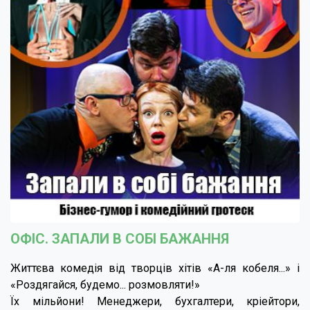
ОФІС. ЗАПАЛИ В СОБІ БАЖАННЯ
Життєва комедія від творців хітів «А-ля кобеля...» і
«Роздягайся, будемо... розмовляти!»
Їх мільйони! Менеджери, бухгалтери, кріейтори,