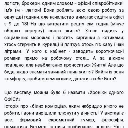
логісти, брокери, одним словом - офісні співробітники!
Ім'я їм - легіон! Вони роблять всю свою роботу за
одну-дві години, але начальство вимагає сидіти в офісі
з 9 до 18! На що витратити решту сім годин (мінус
обідню перерву) свого життя? Хтось сидить у
соціальних мережах і постить картинки з котиками;
хтось стирчить в курилці й пліткує; хтось п'є каву і чай
літрами... У кого є кабінет - заводить короткочасні
романи прямо на робочому столі... А за вікном
повільно, але невблаганно проноситься Життя! Але що
буде, якщо зламати звичний плин життя? Вийти із зони
комфорту, зробити неможливе, дістати з себе Бога?
Цю виставу можна було б назвати «Хроніки одного
ОФІСУ».
Історія про «білих комірців», яким набридло нічого не
робити, і вони вирішили плюнути у вічність! У виставі є
все: фірмовий іскрометний гумор, філософія,
романтика, Бетмен, інтриги, розбирання, поліція, Чіп і