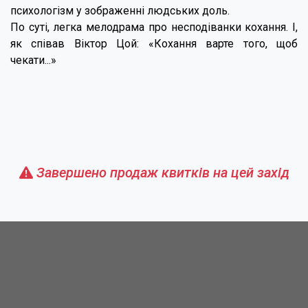
психологізм у зображенні людських доль.
По суті, легка мелодрама про несподіванки кохання. І,
як співав Віктор Цой: «Кохання варте того, щоб
чекати...»
Завершено продаж квитків на цей захід