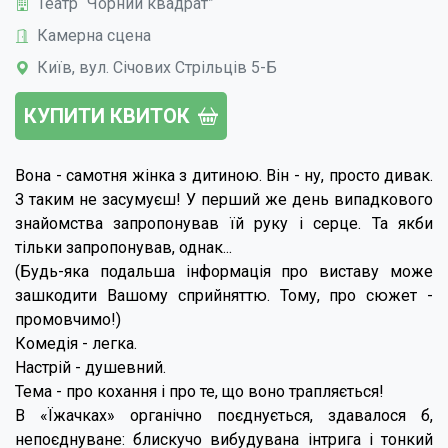
Театр “Чорний квадрат”
Камерна сцена
Київ, вул. Січових Стрільців 5-Б
КУПИТИ КВИТОК
Вона - самотня жінка з дитиною. Він - ну, просто дивак.
З таким не засумуєш! У перший же день випадкового
знайомства запропонував їй руку і серце. Та якби
тільки запропонував, однак...
(Будь-яка подальша інформація про виставу може
зашкодити Вашому сприйняттю. Тому, про сюжет -
промовчимо!)
Комедія - легка.
Настрій - душевний.
Тема - про кохання і про те, що воно трапляється!
В «Їжачках» органічно поєднується, здавалося б,
непоєднуване: блискучо вибудувана інтрига і тонкий