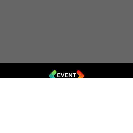
© 2019 - 2026 EVENT.net.ua
Створіть власний сайт для продажу квитків
Театр імпровізації «Чорний квадрат»
044 (353-08-43)
ticket@artkvadrat.com
artkvadrat.com