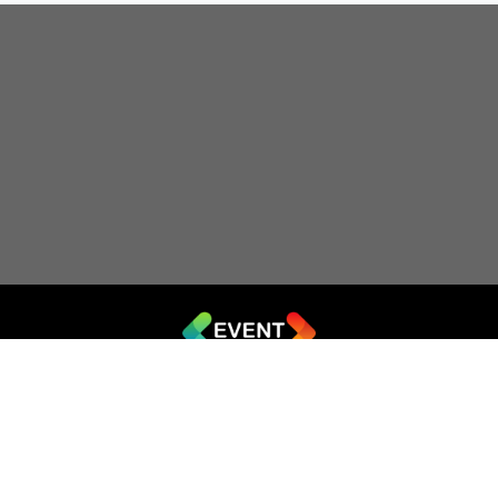
© 2019 - 2026 EVENT.net.ua
Створіть власний сайт для продажу квитків
Театр імпровізації «Чорний квадрат»
044 (353-08-43)