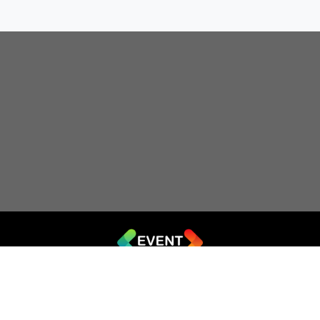
© 2019 - 2026 EVENT.net.ua
Створіть власний сайт для продажу квитків
Театр імпровізації «Чорний квадрат»