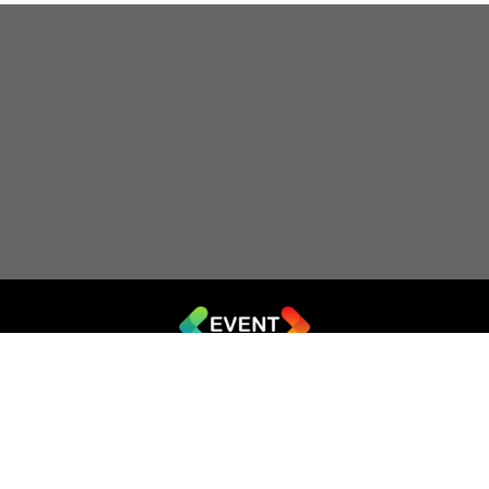
© 2019 - 2026 EVENT.net.ua
Створіть власний сайт для продажу квитків
Театр імпровізації «Чорний квадрат»
044 (353-08-43)