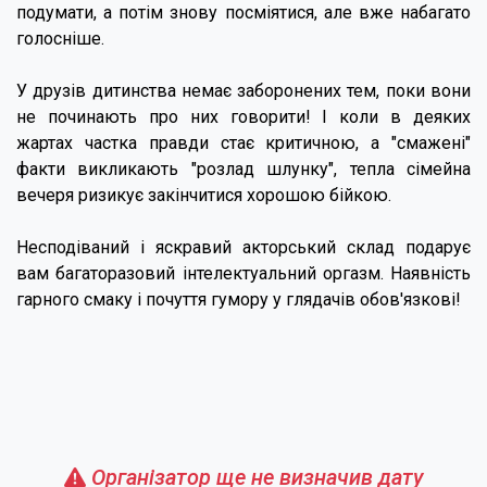
подумати, а потім знову посміятися, але вже набагато
голосніше.
У друзів дитинства немає заборонених тем, поки вони
не починають про них говорити! І коли в деяких
жартах частка правди стає критичною, а "смажені"
факти викликають "розлад шлунку", тепла сімейна
вечеря ризикує закінчитися хорошою бійкою.
Несподіваний і яскравий акторський склад подарує
вам багаторазовий інтелектуальний оргазм. Наявність
гарного смаку і почуття гумору у глядачів обов'язкові!
Організатор ще не визначив дату