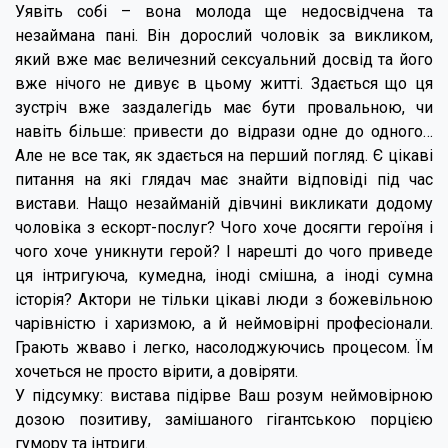
Уявіть собі – вона молода ще недосвідчена та
незаймана пані. Він дорослий чоловік за викликом,
який вже має величезний сексуальний досвід та його
вже нічого не дивує в цьому житті. Здається що ця
зустріч вже заздалегідь має бути провальною, чи
навіть більше: привести до відрази одне до одного…
Але не все так, як здається на перший погляд. Є цікаві
питання на які глядач має знайти відповіді під час
вистави. Нащо незайманій дівчині викликати додому
чоловіка з ескорт-послуг? Чого хоче досягти героїня і
чого хоче уникнути герой? І нарешті до чого приведе
ця інтригуюча, кумедна, іноді смішна, а іноді сумна
історія? Актори не тільки цікаві люди з божевільною
чарівністю і харизмою, а й неймовірні професіонали.
Грають жваво і легко, насолоджуючись процесом. Їм
хочеться не просто вірити, а довіряти.
У підсумку: вистава підірве Ваш розум неймовірною
дозою позитиву, замішаного гігантською порцією
гумору та інтриги.