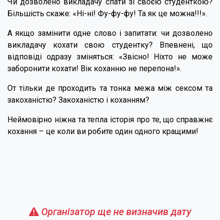
Чи дозволено викладачу спати зі своєю студенткою?
Більшість скаже: «Ні-ні! Фу-фу-фу! Та як це можна!!!».
А якщо замінити одне слово і запитати: чи дозволено
викладачу кохати свою студентку? Впевнені, що
відповіді одразу зміняться: «Звісно! Ніхто не може
заборонити кохати! Вік коханню не перепона!».
От тільки де проходить та тонка межа між сексом та
закоханістю? Закоханістю і коханням?
Неймовірно ніжна та тепла історія про те, що справжнє
кохання – це коли ви робите один одного кращими!
Організатор ще не визначив дату