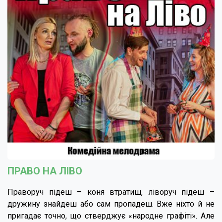
ПРАВО НА ЛІВО
Праворуч підеш – коня втратиш, ліворуч підеш –
дружину знайдеш або сам пропадеш. Вже ніхто й не
пригадає точно, що стверджує «народне графіті». Але