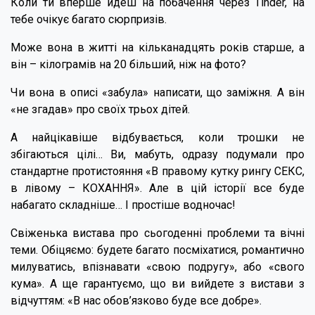
Коли ти вперше йдеш на побачення через Tinder, на
тебе очікує багато сюрпризів.
Може вона в житті на кільканадцять років старше, а
він – кілограмів на 20 більший, ніж на фото?
Чи вона в описі «забула» написати, що заміжня. А він
«не згадав» про своїх трьох дітей.
А найцікавіше відбувається, коли трошки не
збігаються цілі… Ви, мабуть, одразу подумали про
стандартне протистояння «В правому кутку рингу СЕКС,
в лівому – КОХАННЯ». Але в цій історії все буде
набагато складніше… І простіше водночас!
Свіженька вистава про сьогоденні проблеми та вічні
теми. Обіцяємо: будете багато посміхатися, романтично
милуватись, впізнавати «свою подругу», або «свого
кума». А ще гарантуємо, що ви вийдете з вистави з
відчуттям: «В нас обов’язково буде все добре».