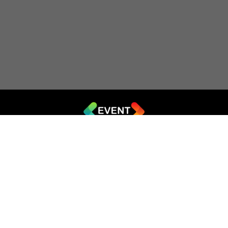
© 2019 - 2026 EVENT.net.ua
Створіть власний сайт для продажу квитків
Театр імпровізації «Чорний квадрат»
044 (353-08-43)
ticket@artkvadrat.com
artkvadrat.com