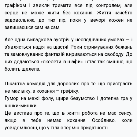
графіком і звикли тримати все під контролем, але
серце не може жити без кохання. Життя начебто
задовольняє, до тих пір, поки у вечорі кожен не
залишаєшся сам на сам.
Але одна випадкова зустріч у несподіваних умовах — і
з’являється надія на щастя! Роки стримуваних бажань
та замовчуваних фантазій вириваються на свободу. До
них додаються «скелети із шафи» і стає так смішно, що
болить щелепа.
Пікантна комедія для дорослих про те, що пристрасть
не має віку, а кохання — графіку.
Гумор на межі фолу, щире безумство і дотепна гра у
кішки-мишки.
Це вистава про те, що в житті робота не має сенсу,
якщо в тебе немає кохання. Особливо, коли
усвідомлюєш, що у тіла є термін придатності.