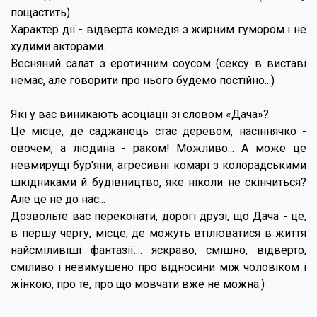
пощастить).
Характер дії - відверта комедія з жирним гумором і не
худими акторами.
Весняний салат з еротичним соусом (сексу в виставі
немає, але говорити про нього будемо постійно...)
Які у вас виникають асоціації зі словом «Дача»?
Це місце, де саджанець стає деревом, насіннячко -
овочем, а людина - раком! Можливо... А може це
невмирущі бур'яни, агресивні комарі з колорадськими
шкідниками й будівництво, яке ніколи не скінчиться?
Але це не до нас...
Дозвольте вас переконати, дорогі друзі, що Дача - це,
в першу чергу, місце, де можуть втілюватися в життя
найсміливіші фантазії.... яскраво, смішно, відверто,
сміливо і невимушено про відносини між чоловіком і
жінкою, про те, про що мовчати вже не можна:)